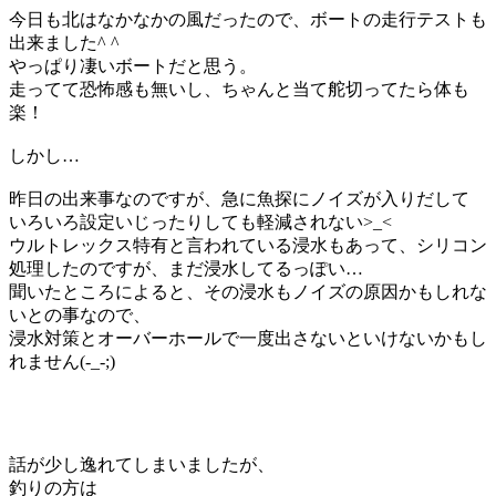
今日も北はなかなかの風だったので、ボートの走行テストも
出来ました^ ^
やっぱり凄いボートだと思う。
走ってて恐怖感も無いし、ちゃんと当て舵切ってたら体も
楽！
しかし…
昨日の出来事なのですが、急に魚探にノイズが入りだして
いろいろ設定いじったりしても軽減されない>_<
ウルトレックス特有と言われている浸水もあって、シリコン
処理したのですが、まだ浸水してるっぽい…
聞いたところによると、その浸水もノイズの原因かもしれな
いとの事なので、
浸水対策とオーバーホールで一度出さないといけないかもし
れません(-_-;)
話が少し逸れてしまいましたが、
釣りの方は