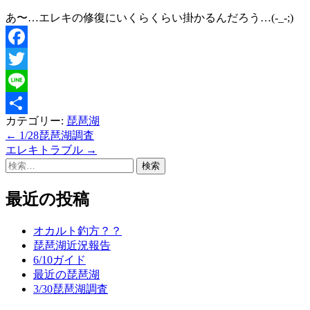
あ〜…エレキの修復にいくらくらい掛かるんだろう…(-_-;)
Facebook
Twitter
Line
カテゴリー:
琵琶湖
共
←
1/28琵琶湖調査
投
有
エレキトラブル
→
稿
検
索:
ナ
最近の投稿
ビ
ゲ
オカルト釣方？？
琵琶湖近況報告
ー
6/10ガイド
シ
最近の琵琶湖
3/30琵琶湖調査
ョ