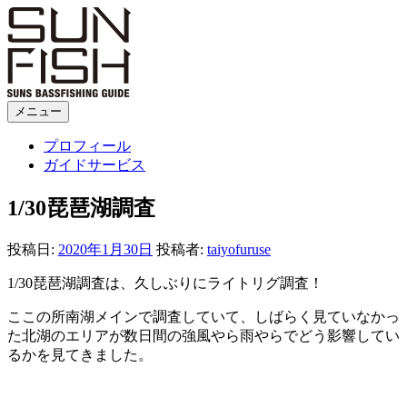
コ
ン
テ
ン
ツ
へ
メニュー
SUNFISH
ス
プロフィール
キ
ガイドサービス
ッ
プ
1/30琵琶湖調査
投稿日:
2020年1月30日
投稿者:
taiyofuruse
1/30琵琶湖調査は、久しぶりにライトリグ調査！
ここの所南湖メインで調査していて、しばらく見ていなかっ
た北湖のエリアが数日間の強風やら雨やらでどう影響してい
るかを見てきました。