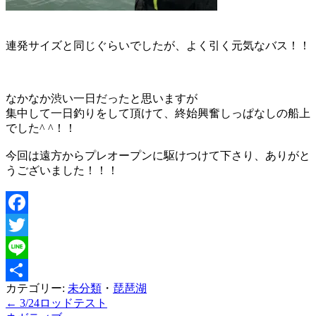
連発サイズと同じぐらいでしたが、よく引く元気なバス！！
なかなか渋い一日だったと思いますが
集中して一日釣りをして頂けて、終始興奮しっぱなしの船上
でした^ ^！！
今回は遠方からプレオープンに駆けつけて下さり、ありがと
うございました！！！
Facebook
Twitter
Line
カテゴリー:
未分類
・
琵琶湖
共
←
3/24ロッドテスト
投
有