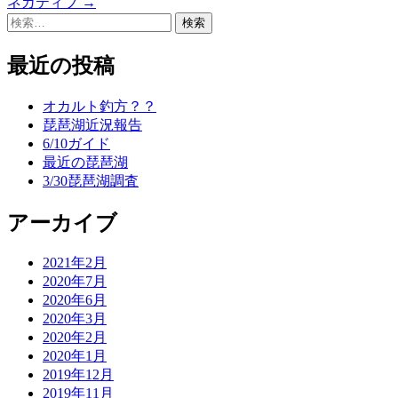
ネガティブ
→
稿
検
索:
ナ
最近の投稿
ビ
ゲ
オカルト釣方？？
琵琶湖近況報告
ー
6/10ガイド
シ
最近の琵琶湖
3/30琵琶湖調査
ョ
ン
アーカイブ
2021年2月
2020年7月
2020年6月
2020年3月
2020年2月
2020年1月
2019年12月
2019年11月