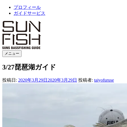
コ
プロフィール
ン
ガイドサービス
テ
ン
ツ
へ
ス
キ
メニュー
ッ
SUNFISH
プ
3/27琵琶湖ガイド
投稿日:
2020年3月29日
2020年3月29日
投稿者:
taiyofuruse